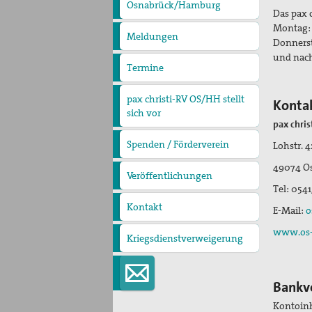
pax
Osnabrück/Hamburg
Das pax 
christi
Montag: 
Meldungen
Donnerst
und nach
Termine
pax christi-RV OS/HH stellt
Konta
sich vor
Wer wir sind
Regionalvorstand
Regionale
pax chri
Ansprechpartner
pax christi Regionalbüro
Spenden / Förderverein
Mitglied werden
Lohstr. 4
49074 O
Veröffentlichungen
PaxpOSt
Arbeitshilfe zum Ersten
Tel: 054
Weltkrieg
Kontakt
E-Mail:
o
www.os-h
Kriegsdienstverweigerung
Bankve
Kontoinha