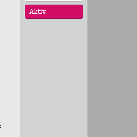
10. Sep 2026
pc bewegt - Gräber
erzählen
30. Okt 2026
Schweige und höre...
: