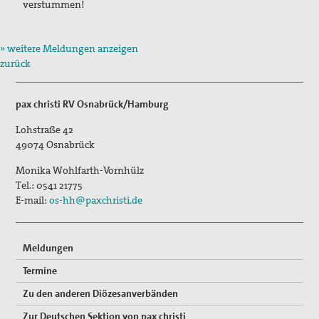
verstummen!
» weitere Meldungen anzeigen
zurück
pax christi RV Osnabrück/Hamburg
Lohstraße 42
49074
Osnabrück
Monika Wohlfarth-Vornhülz
Tel.:
0541 21775
E-mail:
os-hh@paxchristi.de
Meldungen
Termine
Zu den anderen Diözesanverbänden
Zur Deutschen Sektion von pax christi