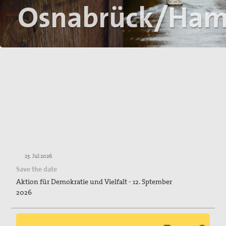
Osnabrück/Ham
Spenden / Förderverein
Veröffentlichungen
PaxpOSt
Arbeitshilfe zum Ersten Weltkrieg
Kontakt
Kriegsdienstverweigerung
Suche
23. Jul 2026
Save the date
Aktion für Demokratie und Vielfalt - 12. Sptember
2026