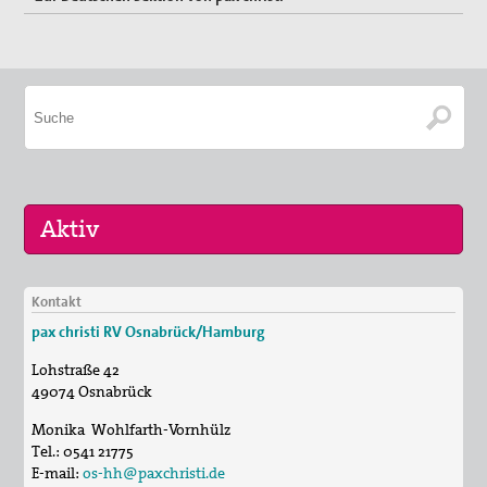
Kontakt
10. Sep 2026
pax christi RV Osnabrück/Hamburg
pc bewegt - Gräber erzählen
Lohstraße 42
30. Okt 2026
49074
Osnabrück
Schweige und höre...
Monika Wohlfarth-Vornhülz
Tel.:
0541 21775
E-mail:
os-hh@paxchristi.de