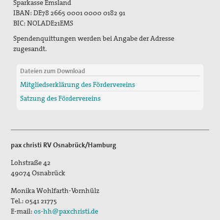
Sparkasse Emsland
IBAN: DE78 2665 0001 0000 0182 91
BIC: NOLADE21EMS
Spendenquittungen werden bei Angabe der Adresse
zugesandt.
Dateien zum Download
Mitgliedserklärung des Fördervereins
Satzung des Fördervereins
pax christi RV Osnabrück/Hamburg
Lohstraße 42
49074
Osnabrück
Monika Wohlfarth-Vornhülz
Tel.:
0541 21775
E-mail:
os-hh@paxchristi.de