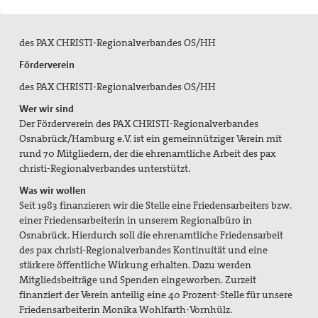
Spenden / Förderverein
Veröffentlichungen
des PAX CHRISTI-Regionalverbandes OS/HH
Förderverein
PaxpOSt
des PAX CHRISTI-Regionalverbandes OS/HH
Arbeitshilfe zum Ersten Weltkrieg
Wer wir sind
Der Förderverein des PAX CHRISTI-Regionalverbandes
Kontakt
Osnabrück/Hamburg e.V. ist ein gemeinnütziger Verein mit
rund 70 Mitgliedern, der die ehrenamtliche Arbeit des pax
Kriegsdienstverweigerung
christi-Regionalverbandes unterstützt.
Was wir wollen
Suche
Seit 1983 finanzieren wir die Stelle eine Friedensarbeiters bzw.
einer Friedensarbeiterin in unserem Regionalbüro in
Osnabrück. Hierdurch soll die ehrenamtliche Friedensarbeit
des pax christi-Regionalverbandes Kontinuität und eine
stärkere öffentliche Wirkung erhalten. Dazu werden
Mitgliedsbeiträge und Spenden eingeworben. Zurzeit
finanziert der Verein anteilig eine 40 Prozent-Stelle für unsere
Friedensarbeiterin Monika Wohlfarth-Vornhülz.