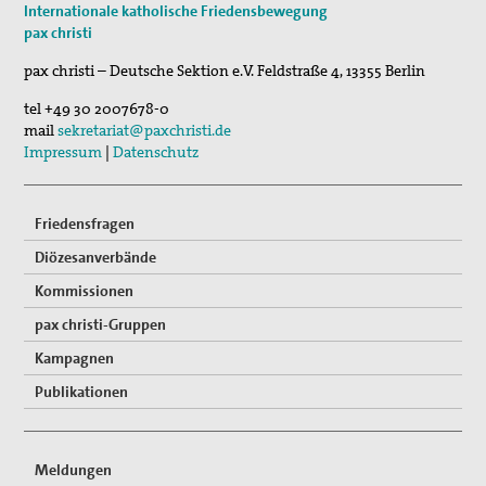
Internationale katholische Friedensbewegung
pc bewegt - Gräber erzählen
pax christi
30. Okt 2026
pax christi – Deutsche Sektion e.V.
Feldstraße 4
,
13355
Berlin
Schweige und höre...
tel
+49 30 2007678-0
mail
sekretariat@paxchristi.de
Impressum
|
Datenschutz
Friedensfragen
Diözesanverbände
Kommissionen
pax christi-Gruppen
Kampagnen
Publikationen
Meldungen