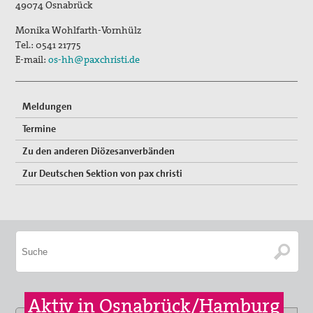
49074
Osnabrück
Monika Wohlfarth-Vornhülz
Tel.:
0541 21775
E-mail:
os-hh@paxchristi.de
Meldungen
Termine
Zu den anderen Diözesanverbänden
Zur Deutschen Sektion von pax christi
Aktiv in Osnabrück/Hamburg