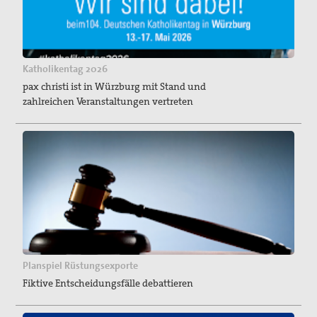
Spenden / Förderverein
Veröffentlichungen
PaxpOSt
Katholikentag 2026
pax christi ist in Würzburg mit Stand und
Arbeitshilfe zum Ersten Weltkrieg
zahlreichen Veranstaltungen vertreten
Kontakt
Kriegsdienstverweigerung
Suche
Planspiel Rüstungsexporte
Fiktive Entscheidungsfälle debattieren