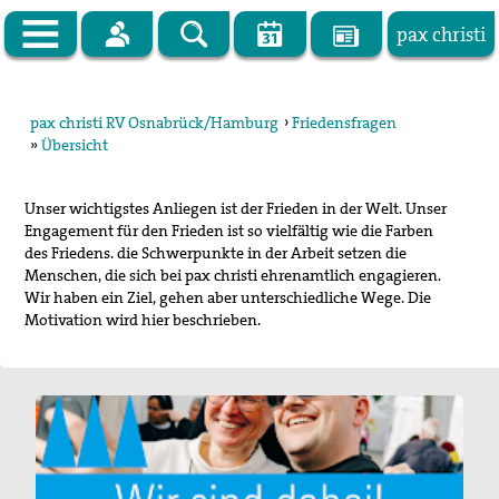
pax christi
 machen frieden - mach mit.
me ist Programm: der Friede Christi.
pax christi RV Osnabrück/Hamburg
pax christi RV Osnabrück/Hamburg
›
Friedensfragen
isti ist eine ökumenische Friedensbewegung in der
»
Übersicht
Meldungen
chen Kirche. Sie verbindet Gebet und Aktion und arbeitet in
ition der Friedenslehre des II. Vatikanischen Konzils.
Termine
Unser wichtigstes Anliegen ist der Frieden in der Welt. Unser
christi Deutsche Sektion e.V. ist Mitglied des weltweiten
Engagement für den Frieden ist so vielfältig wie die Farben
pax christi-RV OS/HH stellt sich vor
netzes Pax Christi International.
des Friedens. die Schwerpunkte in der Arbeit setzen die
Menschen, die sich bei pax christi ehrenamtlich engagieren.
en ist die pax christi-Bewegung am Ende des II. Weltkrieges,
Wer wir sind
Wir haben ein Ziel, gehen aber unterschiedliche Wege. Die
zösische Christinnen und Christen ihren
Motivation wird hier beschrieben.
hen
Schwestern
und
Brüdern
zur Versöhnung die Hand
Regionalvorstand
.
Regionale Ansprechpartner
tionen
pax christi Regionalbüro
en
Mitglied werden