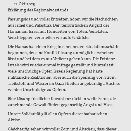
11. Okt 2023
Spenden / Förderverein
Erklärung des Regionalvorstands
Veröffentlichungen
Fassungslos und voller Entsetzen hören wir die Nachrichten
aus Israel und Palästina. Den terroristischen Angriff der
PaxpOSt
Hamas auf Israel mit Hunderten von Toten, Verletzten,
Verschleppten verurteilen wir aufs Schärfste.
Arbeitshilfe zum Ersten Weltkrieg
Die Hamas hat einen Krieg in einer neuen Eskalationsschärfe
Kontakt
begonnen, der eine Konfliktlösung unmöglich erscheinen
lässt und bei dem es nur Verlierer geben kann. Die Existenz
Kriegsdienstverweigerung
Israels wird wieder einmal infrage gestellt und hinterlässt
viele unschuldige Opfer. Israels Regierung hat harte
militärische Reaktionen, aber auch die Sperrung von Strom,
Suche
Treibstoff und Wasser im Gaza Streifen angekündigt. Auch so
werden Unschuldige zu Opfern.
Eine Lösung friedlicher Koexistenz rückt in weite Ferne, die
zunehmende Gewalt fördert gegenseitig Angst und Hass.
Unsere Solidarität gilt allen Opfern dieser barbarischen
Aktion.
Gleichzeitig sehen wir voller Zorn und Abscheu, dass dieser