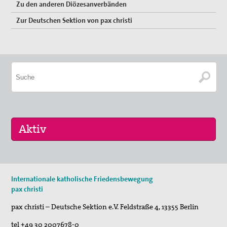
Zu den anderen Diözesanverbänden
Zur Deutschen Sektion von pax christi
10. Sep 2026
Internationale katholische Friedensbewegung
pc bewegt - Gräber erzählen
pax christi
30. Okt 2026
pax christi – Deutsche Sektion e.V.
Feldstraße 4
,
13355
Berlin
Schweige und höre...
tel
+49 30 2007678-0