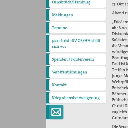
pax
Osnabrück/Hamburg
17. Okt 2
christi
Abend zu
Meldungen
„Frieden
ab 18.00
Termine
Diskussi
Soldaten
pax christi-RV OS/HH stellt
die Vera
sich vor
Wer wir sind
Regionalvorstand
Regionale
würdigen
Ansprechpartner
Beauftra
pax christi Regionalbüro
Spenden / Förderverein
Mitglied werden
Paul ist
Treffen 
Veröffentlichungen
PaxpOSt
Arbeitshilfe zum Ersten
junge Me
Weltkrieg
Wehrpfli
Kontakt
Entschei
Böhmer. 
Kriegsdienstverweigerung
Frühscho
Christi-
zugleich
Gründun
Die Vera