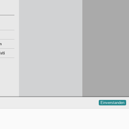
n
sti
Einverstanden