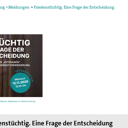
urg
›
Meldungen
»
Friedenstüchtig. Eine Frage der Entscheidung
egung in der
ktion und arbeitet in
ischen Konzils.
lied des weltweiten
de des II. Weltkrieges,
en
hnung die Hand
enstüchtig. Eine Frage der Entscheidung