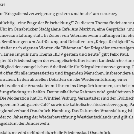
025
r "Kriegsdienstverweigerung gestern und heute" am 12.11.2025
stüchtig - eine Frage der Entscheidung!“ Zu diesem Thema findet am 12.
 Uhr im Osnabrücker Stadtgalerie Café, Am Markt 13, eine Gesprächs- un
onsveranstaltung statt. In Zeiten von Veteranenveranstaltungen für eh
, Bemühungen um Aufrüstung und Debatten um „Kriegstüchtigkeit“ w
nstalter nach eigenen Worten die "Veteranen" der Kriegsdienstverweige
. Einen Impuls zum Thema „KDV gestern und heute“ gibt Felix Paul,
gter für Friedensfragen der evangelisch-lutherischen Landeskirche Han
 Mitglied der evangelischen Arbeitsstelle für Kriegsdienstverweigerung. 
ist offen für alle interessierten und fragenden Menschen, insbesondere 
nschen. In den aktuellen Debatten um die Wiedereinführung einer
cht wollen die Veranstalter mit ihnen ins Gespräch kommen, um bei ein
dungsfindung zu helfen. Der musikalische Rahmen wird gestaltet von 
Die Moderation hat Dr. Winfried Verburg. Veranstalter sind der „Politisc
ppen im Stadtgalerie Café“ sowie die katholische Friedensbewegung P
Regionalverband Osnabrück-Hamburg. Das Datum der Veranstaltung ist
 der 70. Jahrestag der Wiederbewaffnung Westdeutschlands und gilt als
gsdatum der Bundeswehr.
nstaltung wird gefördert durch die Friedensstadt Osnabrück.