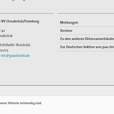
ti RV Osnabrück/Hamburg
Meldungen
 42
Termine
nabrück
Zu den anderen Diözesanverbände
ohlfarth-Vornhülz
Zur Deutschen Sektion von pax chri
 21775
-hh@paxchristi.de
nserer Website notwendig sind.