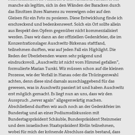
manche als legitim, sich in den Wänden der Baracken durch
das Einritzen ihres Namens zu verewigen oder auf den
Gleisen für ein Foto zu posieren. Diese Entwicklung finde ich
erschreckend und bedenkenswert. Solch ein Ort sollte allein
aus Respekt den Opfern gegenüber nicht kommerzialisiert
werden. Dass wir dann an der offiziellen Gedenkfeier, die im
Konzentrationslager Auschwitz-Birkenau stattfand,
teilnehmen durften, war auf jeden Fall ein Highlight. Die
Reden der Überlebenden waren sehr prägend und
eindrucksvoll. ,,Auschwitz ist nicht vom Himmel gefallen“,
formulierte Marian Turski. Wir müssen schon auf die kleinen
Prozesse, wie der Vorfall in Hanau oder die Thüringenwahl
achten, denn diese sind damals ausschlaggebend für das
gewesen, was in Auschwitz passiert ist und haben Auschwitz
erst möglich gemacht. Es liegt nun an uns, dass wir den
Ausspruch ,,never again“ allgegenwärtig machen.
Abschließend durften wir auch noch an der Gedenkfeier im
Bundestag und an einer Podiumsdiskussion mit
Bundestagspräsident Schäuble, Bundespräsident Steinmeier
und dem israelischen Staatspräsident Rivlin teilnehmen,
wobei für mich der krönende Abschluss darin bestand, dass