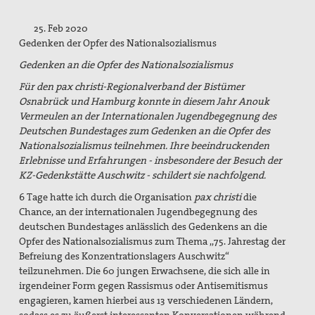
Spenden / Förderverein
25. Feb 2020
Veröffentlichungen
Gedenken der Opfer des Nationalsozialismus
Gedenken an die Opfer des Nationalsozialismus
PaxpOSt
Für den pax christi-Regionalverband der Bistümer
Arbeitshilfe zum Ersten Weltkrieg
Osnabrück und Hamburg konnte in diesem Jahr Anouk
Vermeulen an der Internationalen Jugendbegegnung des
Kontakt
Deutschen Bundestages zum Gedenken an die Opfer des
Nationalsozialismus teilnehmen. Ihre beeindruckenden
Kriegsdienstverweigerung
Erlebnisse und Erfahrungen - insbesondere der Besuch der
KZ-Gedenkstätte Auschwitz - schildert sie nachfolgend.
Suche
6 Tage hatte ich durch die Organisation
pax christi
die
Chance, an der internationalen Jugendbegegnung des
deutschen Bundestages anlässlich des Gedenkens an die
Opfer des Nationalsozialismus zum Thema ,,75. Jahrestag der
Befreiung des Konzentrationslagers Auschwitz“
teilzunehmen. Die 60 jungen Erwachsene, die sich alle in
irgendeiner Form gegen Rassismus oder Antisemitismus
engagieren, kamen hierbei aus 13 verschiedenen Ländern,