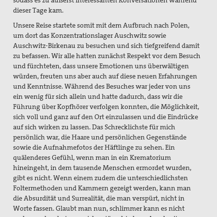
sodass es zu äußerst interessanten Konversationen während
dieser Tage kam.
Unsere Reise startete somit mit dem Aufbruch nach Polen,
um dort das Konzentrationslager Auschwitz sowie
Auschwitz-Birkenau zu besuchen und sich tiefgreifend damit
zu befassen. Wir alle hatten zunächst Respekt vor dem Besuch
und fürchteten, dass unsere Emotionen uns überwältigen
würden, freuten uns aber auch auf diese neuen Erfahrungen
und Kenntnisse. Während des Besuches war jeder von uns
ein wenig für sich allein und hatte dadurch, dass wir die
Führung über Kopfhörer verfolgen konnten, die Möglichkeit,
sich voll und ganz auf den Ort einzulassen und die Eindrücke
auf sich wirken zu lassen. Das Schrecklichste für mich
persönlich war, die Haare und persönlichen Gegenstände
sowie die Aufnahmefotos der Häftlinge zu sehen. Ein
quälenderes Gefühl, wenn man in ein Krematorium
hineingeht, in dem tausende Menschen ermordet wurden,
gibt es nicht. Wenn einem zudem die unterschiedlichsten
Foltermethoden und Kammern gezeigt werden, kann man
die Absurdität und Surrealität, die man verspürt, nicht in
Worte fassen. Glaubt man nun, schlimmer kann es nicht