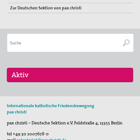
Zur Deutschen Sektion von pax christi
10. Sep 2026
Internationale katholische Friedensbewegung
pc bewegt - Gräber erzählen
pax christi
30. Okt 2026
pax christi – Deutsche Sektion e.V.
Feldstraße 4
,
13355
Berlin
Schweige und höre...
tel
+49 30 2007678-0