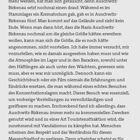
mehr werden, hat man sich getäuscht, denn Auschwitz-
Birkenau setzt nochmal einen drauf. Während es im
Stammlager ein Krematorium gab, gab es in Auschwitz-
Birkenau fünf. Man kommt auf das Gelände und sieht kein
Ende. Wenn man dann hört, dass die Nazis Auschwitz-
Birkenau nochmal um die gleiche Größe hätten erweitern
wollen, kann man sich die Größe, die es noch hätte
angenommen, nicht vorstellen. Ich habe immer versucht, mir
vorzustellen, wie es damals ausgesehen haben muss und wie
die Atmosphäre im Lager und in den Baracken, sowohl unter
den Häftlingen als auch unter den Wächtern, gewesen sein
muss, aber es war mir unmöglich. Dennoch kann ein
Geschichtsbuch oder ein Film niemals die Erfahrungen und
Eindrücke ersetzen, die man während eines echten Besuches
des Konzentrationslagers macht. Dieser Besuch war essenziell,
um vorherige Vorstellungen zu vervollständigen und
greifbarer zu machen. Erschreckend fand ich allerdings, dass
Auschwitz-Birkenau immer mehr zu kommerziellen Zwecken
genutzt wird und zu einer Art Touristenattraktion wird, die
zunehmend mit Vandalismus zu kämpfen hat. Menschen
scheinen den Respekt und das Verständnis für diesen
Massenfriedhof zu verlieren. Denn scheinbar scheint es für