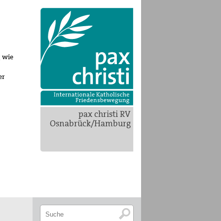
g wie
er
pax christi RV
Osnabrück/Hamburg