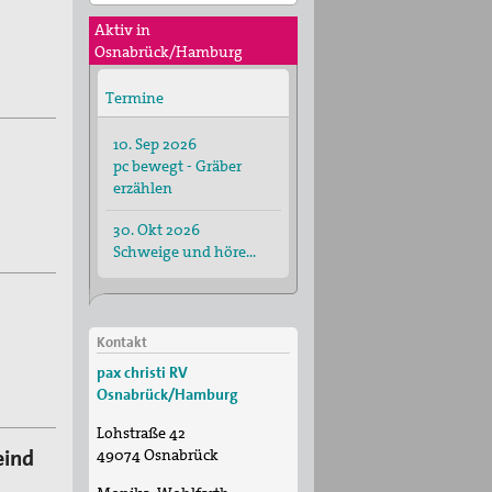
Aktiv in
Osnabrück/Hamburg
Termine
10. Sep 2026
pc bewegt - Gräber
erzählen
30. Okt 2026
Schweige und höre...
Kontakt
pax christi RV
Osnabrück/Hamburg
Lohstraße 42
eind
49074
Osnabrück