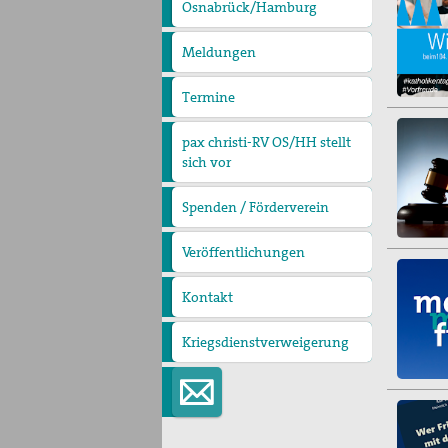
pax
Osnabrück/Hamburg
christi
Meldungen
Termine
pax christi-RV OS/HH stellt
sich vor
Wer wir sind
Regionalvorstand
Regionale
Ansprechpartner
pax christi Regionalbüro
Spenden / Förderverein
Mitglied werden
Veröffentlichungen
PaxpOSt
Arbeitshilfe zum Ersten
Weltkrieg
Kontakt
Kriegsdienstverweigerung