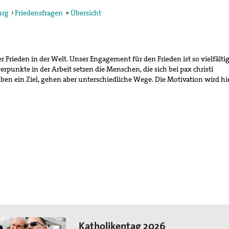
urg
›
Friedensfragen
»
Übersicht
r Frieden in der Welt. Unser Engagement für den Frieden ist so vielfälti
egung in der
erpunkte in der Arbeit setzen die Menschen, die sich bei pax christi
ktion und arbeitet in
en ein Ziel, gehen aber unterschiedliche Wege. Die Motivation wird hi
ischen Konzils.
lied des weltweiten
de des II. Weltkrieges,
en
hnung die Hand
Katholikentag 2026