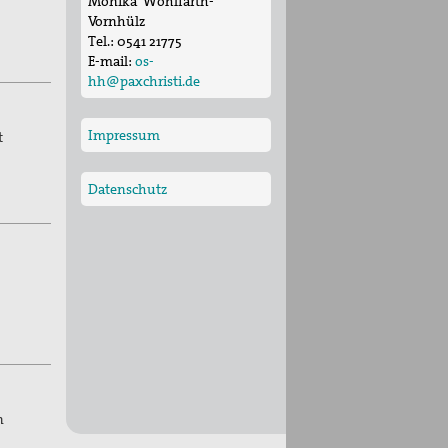
Monika Wohlfarth-
Vornhülz
Tel.:
0541 21775
E-mail:
os-
hh@paxchristi.de
Impressum
t
Datenschutz
n