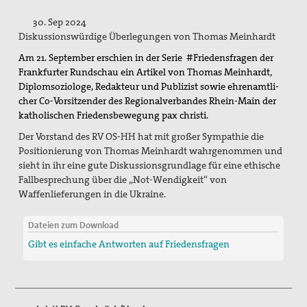
Spenden / Förderverein
30. Sep 2024
Diskussionswürdige Überlegungen von Thomas Meinhardt
Veröffentlichungen
Am 21. September erschien in der Serie
#Friedensfragen der
PaxpOSt
Frankfurter Rundschau ein Artikel von Thomas Meinhardt,
Di­plom­so­zio­lo­ge, Re­dak­teur und Pu­bli­zist sowie eh­ren­amt­li­
Arbeitshilfe zum Ersten Weltkrieg
cher Co-Vor­sit­zen­der des Re­gio­nal­ver­ban­des Rhein-Main der
ka­tho­li­schen Frie­dens­be­we­gung pax chris­ti.
Kontakt
Der Vorstand des RV OS-HH hat mit großer Sympathie die
Kriegsdienstverweigerung
Positionierung von Thomas Meinhardt wahrgenommen und
sieht in ihr eine gute Diskussionsgrundlage für eine ethische
Fallbesprechung über die „Not-Wendigkeit“ von
Suche
Waffenlieferungen in die Ukraine.
Dateien zum Download
Gibt es einfache Antworten auf Friedensfragen