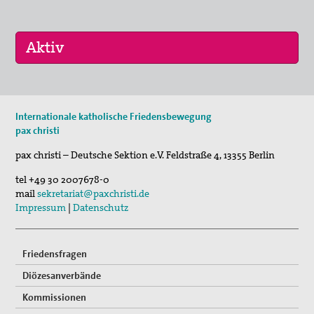
10. Sep 2026
Internationale katholische Friedensbewegung
pc bewegt - Gräber erzählen
pax christi
30. Okt 2026
pax christi – Deutsche Sektion e.V.
Feldstraße 4
,
13355
Berlin
Schweige und höre...
tel
+49 30 2007678-0
mail
sekretariat@paxchristi.de
Impressum
|
Datenschutz
Friedensfragen
Diözesanverbände
Kommissionen