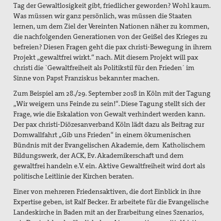
Tag der Gewaltlosigkeit gibt, friedlicher geworden? Wohl kaum.
Was müssen wir ganz persönlich, was müssen die Staaten
lernen, um dem Ziel der Vereinten Nationen näher zu kommen,
die nachfolgenden Generationen von der Geißel des Krieges zu
befreien? Diesen Fragen geht die pax christi-Bewegung in ihrem
Projekt „gewaltfrei wirkt.“ nach. Mit diesem Projekt will pax
christi die `Gewaltfreiheit als Politikstil für den Frieden´ im
Sinne von Papst Franziskus bekannter machen.
Zum Beispiel am 28./29. September 2018 in Köln mit der Tagung
„Wir weigern uns Feinde zu sein!“. Diese Tagung stellt sich der
Frage, wie die Eskalation von Gewalt verhindert werden kann.
Der pax christi-Diözesanverband Köln lädt dazu als Beitrag zur
Domwallfahrt „Gib uns Frieden“ in einem ökumenischen
Bündnis mit der Evangelischen Akademie, dem Katholischem
Bildungswerk, der ACK, Ev. Akademikerschaft und dem
gewaltfrei handeln e.V. ein. Aktive Gewaltfreiheit wird dort als
politische Leitlinie der Kirchen beraten.
Einer von mehreren Friedensaktiven, die dort Einblick in ihre
Expertise geben, ist Ralf Becker. Er arbeitete für die Evangelische
Landeskirche in Baden mit an der Erarbeitung eines Szenarios,