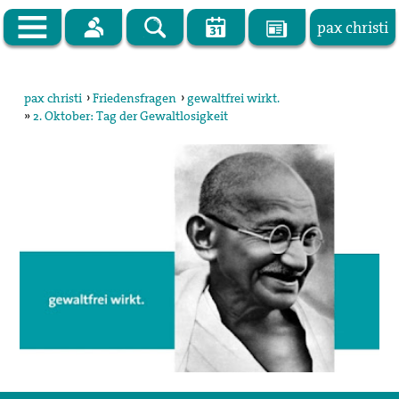
pax christi
Zur Startseite
pax christi
›
Friedensfragen
›
gewaltfrei wirkt.
»
2. Oktober: Tag der Gewaltlosigkeit
pax christi Deutsche Sektion
Vor Ort
Themen
Kampagnen
Publikationen
Facebook
Kontakt
Impressum