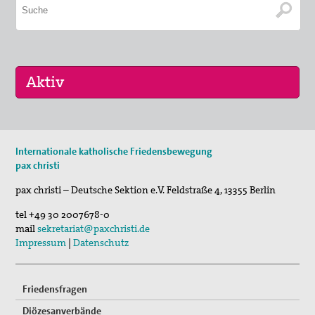
10. Sep 2026
Internationale katholische Friedensbewegung
pc bewegt - Gräber erzählen
pax christi
30. Okt 2026
pax christi – Deutsche Sektion e.V.
Feldstraße 4
,
13355
Berlin
Schweige und höre...
tel
+49 30 2007678-0
mail
sekretariat@paxchristi.de
Impressum
|
Datenschutz
Friedensfragen
Diözesanverbände