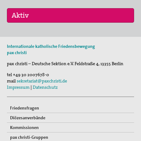
10. Sep 2026
Internationale katholische Friedensbewegung
pc bewegt - Gräber erzählen
pax christi
30. Okt 2026
pax christi – Deutsche Sektion e.V.
Feldstraße 4
,
13355
Berlin
Schweige und höre...
tel
+49 30 2007678-0
mail
sekretariat@paxchristi.de
Impressum
|
Datenschutz
Friedensfragen
Diözesanverbände
Kommissionen
pax christi-Gruppen