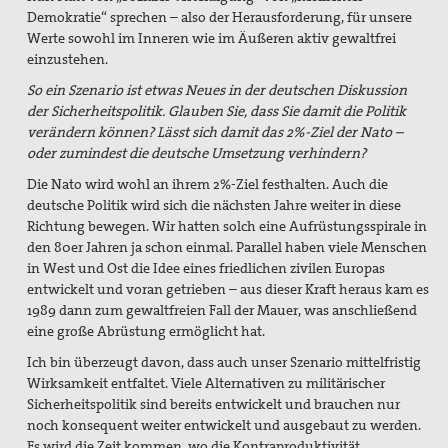
Demokratie“ sprechen – also der Herausforderung, für unsere
Werte sowohl im Inneren wie im Äußeren aktiv gewaltfrei
einzustehen.
So ein Szenario ist etwas Neues in der deutschen Diskussion
der Sicherheitspolitik. Glauben Sie, dass Sie damit die Politik
verändern können? Lässt sich damit das 2%-Ziel der Nato –
oder zumindest die deutsche Umsetzung verhindern?
Die Nato wird wohl an ihrem 2%-Ziel festhalten. Auch die
deutsche Politik wird sich die nächsten Jahre weiter in diese
Richtung bewegen. Wir hatten solch eine Aufrüstungsspirale in
den 80er Jahren ja schon einmal. Parallel haben viele Menschen
in West und Ost die Idee eines friedlichen zivilen Europas
entwickelt und voran getrieben – aus dieser Kraft heraus kam es
1989 dann zum gewaltfreien Fall der Mauer, was anschließend
eine große Abrüstung ermöglicht hat.
Ich bin überzeugt davon, dass auch unser Szenario mittelfristig
Wirksamkeit entfaltet. Viele Alternativen zu militärischer
Sicherheitspolitik sind bereits entwickelt und brauchen nur
noch konsequent weiter entwickelt und ausgebaut zu werden.
Es wird die Zeit kommen, wo die Kontraproduktivität