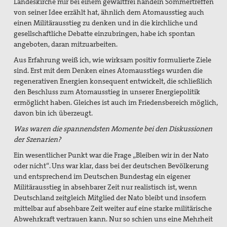
Landeskirche mir bei einem gewaltfrei handeln Sommertreffen
von seiner Idee erzählt hat, ähnlich dem Atomausstieg auch
einen Militärausstieg zu denken und in die kirchliche und
gesellschaftliche Debatte einzubringen, habe ich spontan
angeboten, daran mitzuarbeiten.
Aus Erfahrung weiß ich, wie wirksam positiv formulierte Ziele
sind. Erst mit dem Denken eines Atomausstiegs wurden die
regenerativen Energien konsequent entwickelt, die schließlich
den Beschluss zum Atomausstieg in unserer Energiepolitik
ermöglicht haben. Gleiches ist auch im Friedensbereich möglich,
davon bin ich überzeugt.
Was waren die spannendsten Momente bei den Diskussionen
der Szenarien?
Ein wesentlicher Punkt war die Frage „Bleiben wir in der Nato
oder nicht“. Uns war klar, dass bei der deutschen Bevölkerung
und entsprechend im Deutschen Bundestag ein eigener
Militärausstieg in absehbarer Zeit nur realistisch ist, wenn
Deutschland zeitgleich Mitglied der Nato bleibt und insofern
mittelbar auf absehbare Zeit weiter auf eine starke militärische
Abwehrkraft vertrauen kann. Nur so schien uns eine Mehrheit